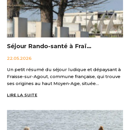
2026
–
3ÈME
ÉDITION
Séjour Rando-santé à Fraïsse-sur-Agout
22.05.2026
Un petit résumé du séjour ludique et dépaysant à
Fraisse-sur-Agout, commune française, qui trouve
ses origines au haut Moyen-Age, située…
SÉJOUR
LIRE LA SUITE
RANDO-
SANTÉ
À
FRAÏSSE-
SUR-
AGOUT