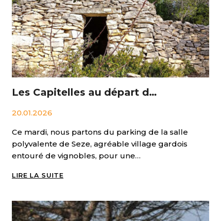
MARCHE
AQUATIQUE
À
LA
GRANDE
MOTTE
Les Capitelles au départ de Saze
20.01.2026
Ce mardi, nous partons du parking de la salle
polyvalente de Seze, agréable village gardois
entouré de vignobles, pour une…
LES
LIRE LA SUITE
CAPITELLES
AU
DÉPART
DE