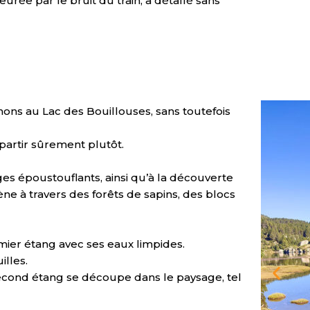
eurée par le bruit du train, a détallé sans
ons au Lac des Bouillouses, sans toutefois
 partir sûrement plutôt.
s époustouflants, ainsi qu’à la découverte
ne à travers des forêts de sapins, des blocs
mier étang avec ses eaux limpides.
lles.
second étang se découpe dans le paysage, tel