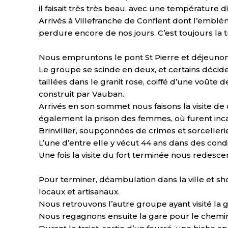
il faisait très très beau, avec une température di
Arrivés à Villefranche de Conflent dont l’emblème
perdure encore de nos jours. C’est toujours la tr
Nous empruntons le pont St Pierre et déjeunons à
Le groupe se scinde en deux, et certains décid
taillées dans le granit rose, coiffé d’une voûte d
construit par Vauban.
Arrivés en son sommet nous faisons la visite de 
également la prison des femmes, où furent inca
Brinvillier, soupçonnées de crimes et sorcelleri
L’une d’entre elle y vécut 44 ans dans des condi
Une fois la visite du fort terminée nous redes
Pour terminer, déambulation dans la ville et s
locaux et artisanaux.
Nous retrouvons l’autre groupe ayant visité la 
Nous regagnons ensuite la gare pour le chemin