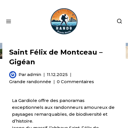
Saint Félix de Montceau –
Gigéan
Par
admin
11.12.2025
Grande randonnée
0 Commentaires
La Gardiole offre des panoramas
exceptionnels aux randonneurs amoureux de
paysages remarquables, de biodiversité et
d’histoire.
Icone du massif, l’abbaye Saint-Félix de